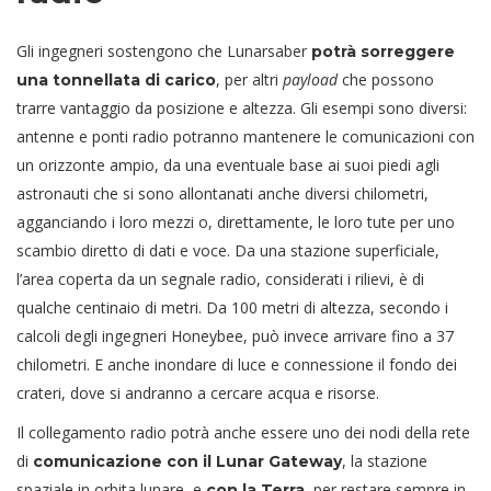
Gli ingegneri sostengono che Lunarsaber
potrà sorreggere
, per altri
payload
che possono
una tonnellata di carico
trarre vantaggio da posizione e altezza. Gli esempi sono diversi:
antenne e ponti radio potranno mantenere le comunicazioni con
un orizzonte ampio, da una eventuale base ai suoi piedi agli
astronauti che si sono allontanati anche diversi chilometri,
agganciando i loro mezzi o, direttamente, le loro tute per uno
scambio diretto di dati e voce. Da una stazione superficiale,
l’area coperta da un segnale radio, considerati i rilievi, è di
qualche centinaio di metri. Da 100 metri di altezza, secondo i
calcoli degli ingegneri Honeybee, può invece arrivare fino a 37
chilometri. E anche inondare di luce e connessione il fondo dei
crateri, dove si andranno a cercare acqua e risorse.
Il collegamento radio potrà anche essere uno dei nodi della rete
di
, la stazione
comunicazione con il Lunar Gateway
spaziale in orbita lunare, e
, per restare sempre in
con la Terra