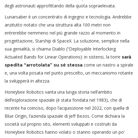
degli astronauti approfittando della quota sopraelevata.
Lunarsaber è un concentrato di ingegno e tecnologia. Andrebbe
anzitutto notato che una struttura alta 100 metri non
entrerebbe nemmeno nel più grande razzo al momento in
progettazione, Starship di SpaceX. La soluzione, semplice nella
sua genialità, si chiama Diablo (“Deployable Interlocking
Actuated Bands for Linear Operations): in sistensi, la torre
sarà
come un nastro a spirale
spedita “arrotolata” su sé stessa
e, una volta posata nel punto prescelto, un meccanismo rotante
la svilupperà in altezza.
Honeybee Robotics vanta una lunga storia nell’ambito
dell’esplorazione spaziale (è stata fondata nel 1983), che di
recente ha coinciso, dopo l’acquisizione nel 2022, con quella di
Blue Origin, l’azienda spaziale di Jeff Bezos. Come dichiara la
società sul proprio sito, elementi sviluppati e costruiti da
Honeybee Robotics hanno volato o stanno operando un po’