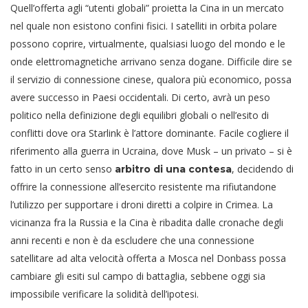
Quell’offerta agli “utenti globali” proietta la Cina in un mercato
nel quale non esistono confini fisici. I satelliti in orbita polare
possono coprire, virtualmente, qualsiasi luogo del mondo e le
onde elettromagnetiche arrivano senza dogane. Difficile dire se
il servizio di connessione cinese, qualora più economico, possa
avere successo in Paesi occidentali. Di certo, avrà un peso
politico nella definizione degli equilibri globali o nell’esito di
conflitti dove ora Starlink è l’attore dominante. Facile cogliere il
riferimento alla guerra in Ucraina, dove Musk – un privato – si è
fatto in un certo senso
, decidendo di
arbitro di una contesa
offrire la connessione all’esercito resistente ma rifiutandone
l’utilizzo per supportare i droni diretti a colpire in Crimea. La
vicinanza fra la Russia e la Cina è ribadita dalle cronache degli
anni recenti e non è da escludere che una connessione
satellitare ad alta velocità offerta a Mosca nel Donbass possa
cambiare gli esiti sul campo di battaglia, sebbene oggi sia
impossibile verificare la solidità dell’ipotesi.