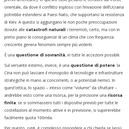
orientale, da dove il conflitto esploso con l’invasione dell’Ucraina
potrebbe estendersi ai Paesi Nato, che supportano la resistenza
di Kiev. A questo si aggiungano le non poche preoccupazioni
dovute alle
: i terremoti, certo, ma con in
catastrofi naturali
primo piano le conseguenze di un clima che con frequenza
crescente genera fenomeni sempre più violenti.
È una
, in tutte le accezioni possibili.
questione di sovranità
Sul versante esterno, invece, è una
: la
questione di potere
Cina non può lasciare il monopolio di tecnologie e infrastrutture
strategiche in mano ai concorrenti, o ai potenziali nemici. In
quest’ottica, lo spazio – inteso come “volume” da sfruttare –
andrebbe visto come una risorsa, per la precisione una
risorsa
: se si sommassero tutti i dispositivi previsti per tutte le
finita
costellazioni al momento attive e in previsione, si supererebbe
facilmente quota 100mila.
Per questo, oggi, è complesso rispondere a chi chieda se lassù