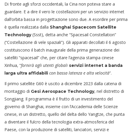
Di fronte agli sforzi occidentali, la Cina non poteva stare a
guardare. E a dire il vero le costellazioni per un servizio internet
dall’orbita bassa in progettazione sono due. A esordire per prima
è quella realizzata dalla
Shanghai Spacecom Satellite
(Ssst), detta anche “Spacesail Constellation”
Technology
(“Costellazione di vele spaziali”). Gli apparati decollati il 6 agosto
costituiscono il batch inaugurale della prima generazione dei
satelliti “spacesail” che, per citare l’agenzia stampa cinese
Xinhua, “
fornirà agli utenti globali
servizi internet a banda
con bassa latenza e alta velocità
”.
larga ultra affidabili
Il primo satellite G60 è uscito a dicembre 2023 dalla catena di
montaggio di
, nel distretto di
Gesi Aerospace Technology
Songjiang. Il programma è il frutto di un investimento del
governo di Shanghai, insieme con l’Accademia delle Scienze
cinese, in un distretto, quello del delta dello Yangtze, che punta
a diventare il fulcro della tecnologia extra-atmosferica del
Paese, con la produzione di satelliti, lanciatori, servizi e