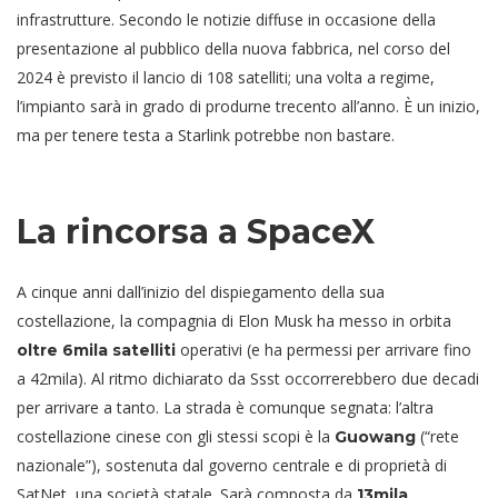
infrastrutture. Secondo le notizie diffuse in occasione della
presentazione al pubblico della nuova fabbrica, nel corso del
2024 è previsto il lancio di 108 satelliti; una volta a regime,
l’impianto sarà in grado di produrne trecento all’anno. È un inizio,
ma per tenere testa a Starlink potrebbe non bastare.
La rincorsa a SpaceX
A cinque anni dall’inizio del dispiegamento della sua
costellazione, la compagnia di Elon Musk ha messo in orbita
operativi (e ha permessi per arrivare fino
oltre 6mila satelliti
a 42mila). Al ritmo dichiarato da Ssst occorrerebbero due decadi
per arrivare a tanto. La strada è comunque segnata: l’altra
costellazione cinese con gli stessi scopi è la
(“rete
Guowang
nazionale”), sostenuta dal governo centrale e di proprietà di
SatNet, una società statale. Sarà composta da
13mila