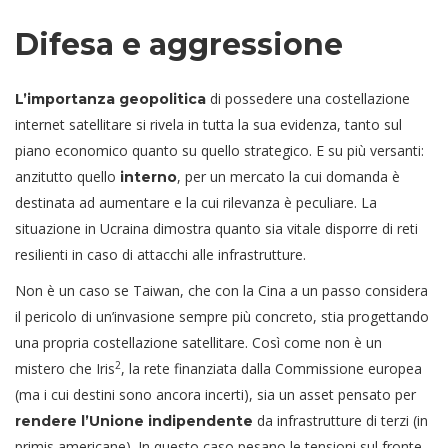
Difesa e aggressione
di possedere una costellazione
L’importanza geopolitica
internet satellitare si rivela in tutta la sua evidenza, tanto sul
piano economico quanto su quello strategico. E su più versanti:
anzitutto quello
, per un mercato la cui domanda è
interno
destinata ad aumentare e la cui rilevanza è peculiare. La
situazione in Ucraina dimostra quanto sia vitale disporre di reti
resilienti in caso di attacchi alle infrastrutture.
Non è un caso se Taiwan, che con la Cina a un passo considera
il pericolo di un’invasione sempre più concreto, stia progettando
una propria costellazione satellitare. Così come non è un
2
mistero che Iris
, la rete finanziata dalla Commissione europea
(ma i cui
destini sono ancora incerti
), sia un asset pensato per
da infrastrutture di terzi (in
rendere l’Unione indipendente
primis americane). In questo caso pesano le tensioni sul fronte