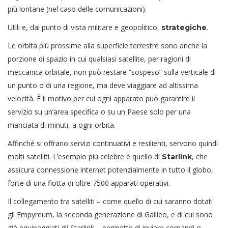
più lontane (nel caso delle comunicazioni).
Utili e, dal punto di vista militare e geopolitico,
.
strategiche
Le orbita più prossime alla superficie terrestre sono anche la
porzione di spazio in cui qualsiasi satellite, per ragioni di
meccanica orbitale, non può restare “sospeso” sulla verticale di
un punto o di una regione, ma deve viaggiare ad altissima
velocità. È il motivo per cui ogni apparato può garantire il
servizio su un’area specifica o su un Paese solo per una
manciata di minuti, a ogni orbita.
Affinché si offrano servizi continuativi e resilienti, servono quindi
molti satelliti. L’esempio più celebre è quello di
, che
Starlink
assicura connessione internet potenzialmente in tutto il globo,
forte di una flotta di oltre 7500 apparati operativi.
Il collegamento tra satelliti – come quello di cui saranno dotati
gli Empyreum, la seconda generazione di Galileo, e di cui sono
già equipaggiati gli Starlink – permette di inviare comandi o