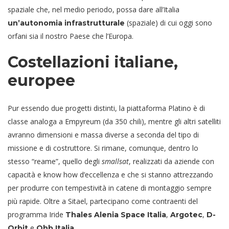
spaziale che, nel medio periodo, possa dare all’Italia
(spaziale) di cui oggi sono
un’autonomia infrastrutturale
orfani sia il nostro Paese che l’Europa.
Costellazioni italiane,
europee
Pur essendo due progetti distinti, la piattaforma Platino è di
classe analoga a Empyreum (da 350 chili), mentre gli altri satelliti
avranno dimensioni e massa diverse a seconda del tipo di
missione e di costruttore. Si rimane, comunque, dentro lo
stesso “reame”, quello degli
smallsat
, realizzati da aziende con
capacità e know how d’eccellenza e che si stanno attrezzando
per produrre con tempestività in catene di montaggio sempre
più rapide. Oltre a Sitael, partecipano come contraenti del
programma Iride
,
,
Thales Alenia Space Italia
Argotec
D-
e
.
Orbit
Ohb Italia